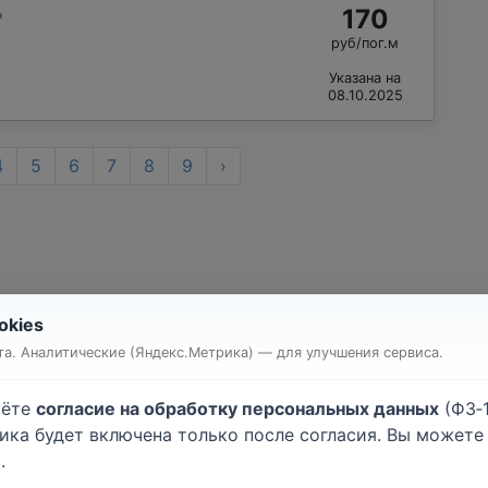
170
"
руб/пог.м
Указана на
08.10.2025
4
5
6
7
8
9
›
okies
т квартиры или комнаты
Строительство дома
а. Аналитические (Яндекс.Метрика) — для улучшения сервиса.
очные работы
Малярные работы
атурные работы
Монтаж гипсокартона
аёте
согласие на обработку персональных данных
(ФЗ‑1
ейка обоев
Напольные покрытия
тика будет включена только после согласия. Вы может
лки
Электромонтажные рабо
.
хнические работы
Кровельные работы