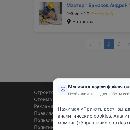
Мастер "
Ермаков Андрей
Рейтинг: 0.0
Воронеж
‹
1
2
3
Мы используем файлы co
Строительные тендеры
Ремон
Необходимые — для работы сайт
Стоимость работ
Плит
Реклама
Штук
Нажимая «Принять все», вы д
Правила
Покл
аналитических cookies. Анали
Пользовательское соглашение
Пото
момент («Управление cookies»)
Политика конфиденциальности
Санте