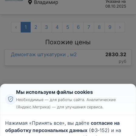
Владимир
Указана на
08.10.2025
‹
1
2
3
4
5
6
7
8
9
›
Похожие цены
Демонтаж штукатурки , м2
2830.32
руб
Мы используем файлы cookies
Необходимые — для работы сайта. Аналитические
(Яндекс.Метрика) — для улучшения сервиса.
Реклама
Правила
Нажимая «Принять все», вы даёте
согласие на
Пользовательское соглашение
обработку персональных данных
(ФЗ‑152) и на
Политика конфиденциальности