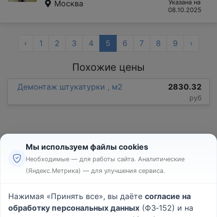
Москва
Указана на
08.10.2025
‹
1
2
3
4
5
6
7
8
9
›
Похожие цены
Демонтаж штукатурки , м2
2830.32
руб
Мы используем файлы cookies
Необходимые — для работы сайта. Аналитические
(Яндекс.Метрика) — для улучшения сервиса.
Реклама
Правила
Нажимая «Принять все», вы даёте
согласие на
Пользовательское соглашение
обработку персональных данных
(ФЗ‑152) и на
Политика конфиденциальности