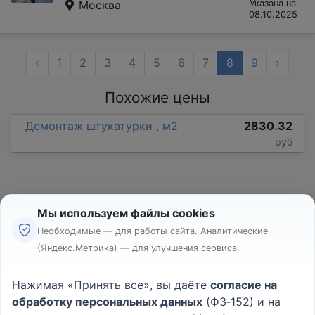
Москва
Указана на
08.10.2025
‹
1
2
3
4
5
6
7
8
9
›
Похожие цены
Демонтаж штукатурки , м2
2830.32
руб
Мы используем файлы cookies
Необходимые — для работы сайта. Аналитические
(Яндекс.Метрика) — для улучшения сервиса.
Реклама
Правила
Нажимая «Принять все», вы даёте
согласие на
Пользовательское соглашение
обработку персональных данных
(ФЗ‑152) и на
Политика конфиденциальности