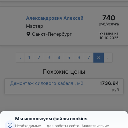
740
Александрович Алексей
руб/услуга
Мастер
Санкт-Петербург
Указана на
10.10.2025
‹
1
2
3
4
5
6
7
8
›
Похожие цены
Демонтаж силового кабеля , м2
1736.94
руб
Мы используем файлы cookies
Необходимые — для работы сайта. Аналитические