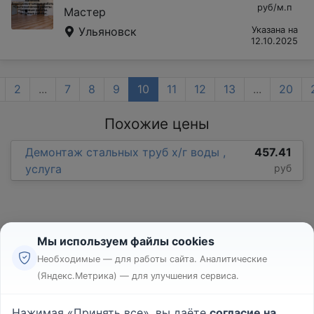
руб/м.п
Мастер
Ульяновск
Указана на
12.10.2025
2
...
7
8
9
10
11
12
13
...
20
Похожие цены
Демонтаж стальных труб х/г воды ,
457.41
услуга
руб
Мы используем файлы cookies
Необходимые — для работы сайта. Аналитические
(Яндекс.Метрика) — для улучшения сервиса.
Реклама
Правила
Нажимая «Принять все», вы даёте
согласие на