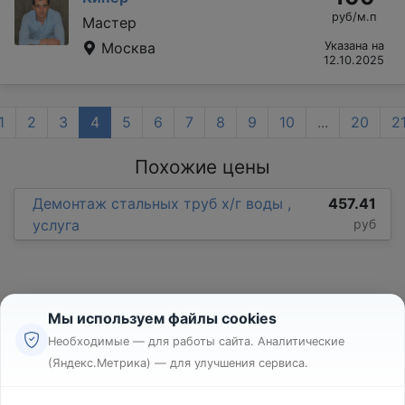
руб/м.п
Мастер
Москва
Указана на
12.10.2025
1
2
3
4
5
6
7
8
9
10
...
20
2
Похожие цены
Демонтаж стальных труб х/г воды ,
457.41
услуга
руб
Мы используем файлы cookies
Необходимые — для работы сайта. Аналитические
(Яндекс.Метрика) — для улучшения сервиса.
Реклама
Правила