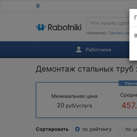
Например:
Сделать ремон
В
Работники
Демонтаж стальных труб 
Рассч
Средн
Минимальная цена
457
20
руб/услуга
Сортировать
по рейтингу
по ц