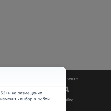
Вопрос - Ответ
|
О проекте
52) и на размещение
е изменить выбор в любой
© 2026
Rabotniki.online
ты