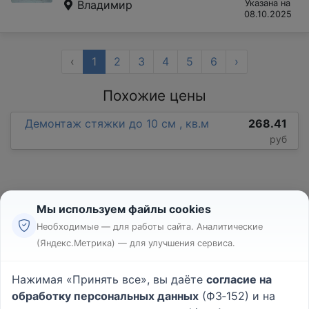
Владимир
Указана на
08.10.2025
‹
1
2
3
4
5
6
›
Похожие цены
Демонтаж стяжки до 10 см , кв.м
268.41
руб
Мы используем файлы cookies
Необходимые — для работы сайта. Аналитические
(Яндекс.Метрика) — для улучшения сервиса.
Реклама
Правила
Нажимая «Принять все», вы даёте
согласие на
Пользовательское соглашение
обработку персональных данных
(ФЗ‑152) и на
Политика конфиденциальности