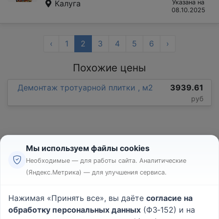
Калуга
Указана на
08.10.2025
‹
1
2
3
4
5
6
›
Похожие цены
Демонтаж тротуарной плитки , м2
3939.61
руб
Мы используем файлы cookies
Необходимые — для работы сайта. Аналитические
(Яндекс.Метрика) — для улучшения сервиса.
Реклама
Правила
Нажимая «Принять все», вы даёте
согласие на
Пользовательское соглашение
обработку персональных данных
(ФЗ‑152) и на
Политика конфиденциальности