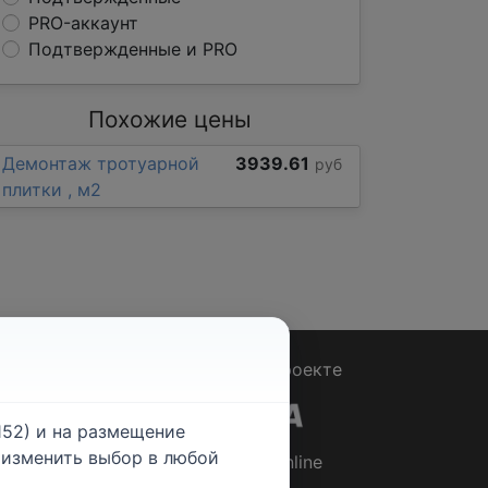
PRO-аккаунт
Подтвержденные и PRO
Похожие цены
Демонтаж тротуарной
3939.61
руб
плитки , м2
Вопрос - Ответ
|
О проекте
52) и на размещение
е изменить выбор в любой
© 2026
Rabotniki.online
ты