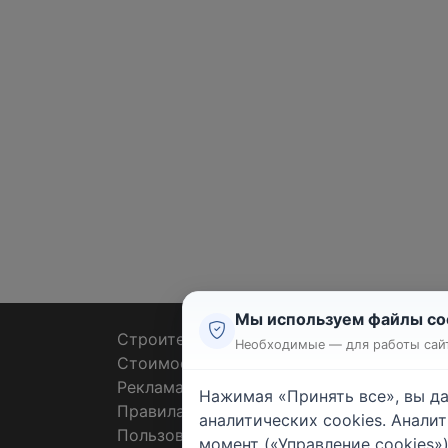
Мы используем файлы co
Строительные тендеры
Ремон
Необходимые — для работы сайт
Стоимость работ
Плит
Реклама
Штук
Нажимая «Принять все», вы д
Правила
Покл
аналитических cookies. Анали
Пользовательское соглашение
Пото
момент («Управление cookies»)