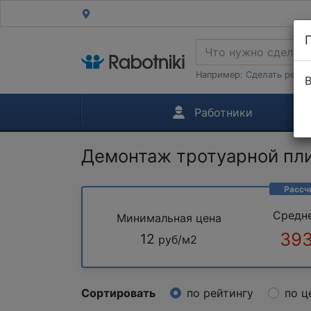
Например:
Сделать ремон
В
Работники
Демонтаж тротуарной пл
Рассч
Средн
Минимальная цена
393
12
руб/м2
Сортировать
по рейтингу
по ц