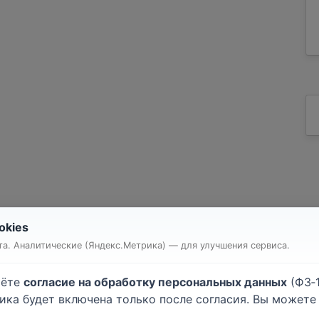
okies
т квартиры или комнаты
Строительство дома
а. Аналитические (Яндекс.Метрика) — для улучшения сервиса.
очные работы
Малярные работы
атурные работы
Монтаж гипсокартона
аёте
согласие на обработку персональных данных
(ФЗ‑1
ейка обоев
Напольные покрытия
тика будет включена только после согласия. Вы может
лки
Электромонтажные рабо
.