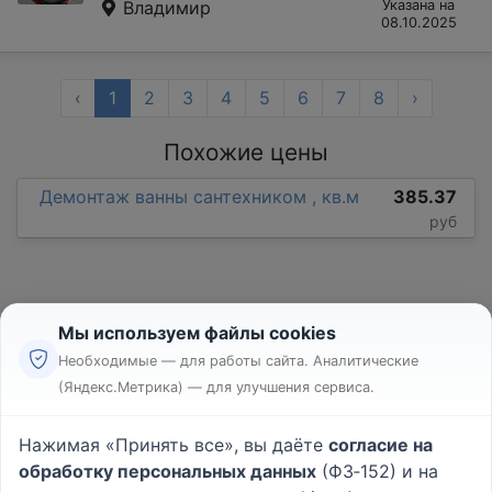
Владимир
Указана на
08.10.2025
‹
1
2
3
4
5
6
7
8
›
Похожие цены
Демонтаж ванны сантехником , кв.м
385.37
руб
Мы используем файлы cookies
Необходимые — для работы сайта. Аналитические
(Яндекс.Метрика) — для улучшения сервиса.
Реклама
Правила
Нажимая «Принять все», вы даёте
согласие на
Пользовательское соглашение
обработку персональных данных
(ФЗ‑152) и на
Политика конфиденциальности