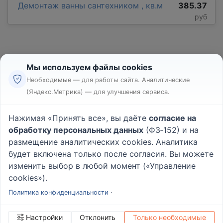
Демонтаж ванны сантехником , кв.м
385.37
руб
Мы используем файлы cookies
Необходимые — для работы сайта. Аналитические
(Яндекс.Метрика) — для улучшения сервиса.
Реклама
Правила
Нажимая «Принять все», вы даёте
согласие на
Пользовательское соглашение
обработку персональных данных
(ФЗ‑152) и на
Политика конфиденциальности
размещение аналитических cookies. Аналитика
Вопрос - Ответ
|
О проекте
будет включена только после согласия. Вы можете
изменить выбор в любой момент («Управление
cookies»).
© 2026
Rabotniki.online
Политика конфиденциальности
·
Настройки
Отклонить
Только необходимые