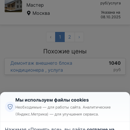
руб/услуга
Мастер
Москва
Указана на
08.10.2025
‹
1
2
›
Похожие цены
Демонтаж внешнего блока
1040
кондиционера , услуга
руб
Мы используем файлы cookies
Необходимые — для работы сайта. Аналитические
(Яндекс.Метрика) — для улучшения сервиса.
Реклама
Правила
Нажимая «Принять все», вы даёте
согласие на