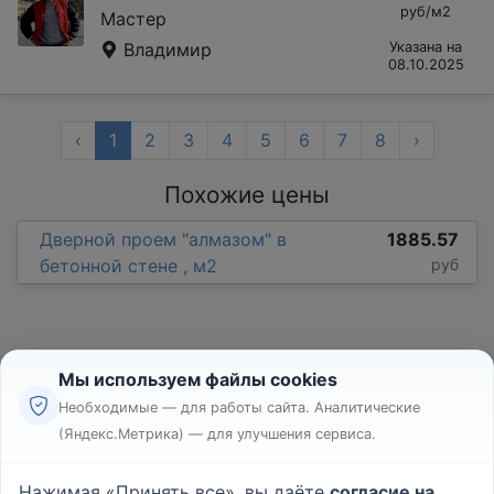
руб/м2
Мастер
Владимир
Указана на
08.10.2025
‹
1
2
3
4
5
6
7
8
›
Похожие цены
Дверной проем "алмазом" в
1885.57
бетонной стене , м2
руб
Мы используем файлы cookies
Необходимые — для работы сайта. Аналитические
(Яндекс.Метрика) — для улучшения сервиса.
Реклама
Правила
Нажимая «Принять все», вы даёте
согласие на