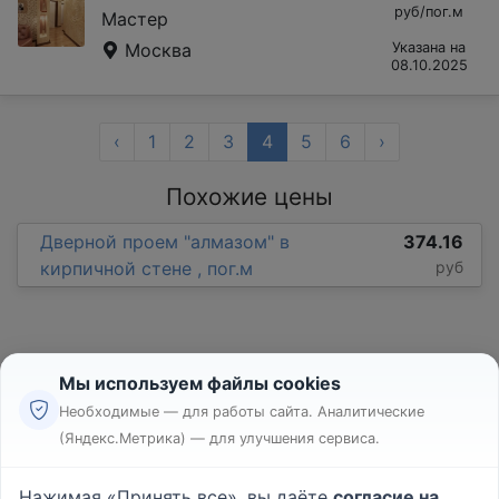
руб/пог.м
Мастер
Москва
Указана на
08.10.2025
‹
1
2
3
4
5
6
›
Похожие цены
Дверной проем "алмазом" в
374.16
кирпичной стене , пог.м
руб
Мы используем файлы cookies
Необходимые — для работы сайта. Аналитические
(Яндекс.Метрика) — для улучшения сервиса.
Реклама
Правила
Нажимая «Принять все», вы даёте
согласие на