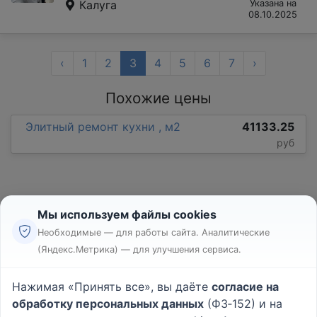
Калуга
Указана на
08.10.2025
‹
1
2
3
4
5
6
7
›
Похожие цены
Элитный ремонт кухни , м2
41133.25
руб
Мы используем файлы cookies
Необходимые — для работы сайта. Аналитические
(Яндекс.Метрика) — для улучшения сервиса.
Реклама
Правила
Нажимая «Принять все», вы даёте
согласие на
Пользовательское соглашение
обработку персональных данных
(ФЗ‑152) и на
Политика конфиденциальности