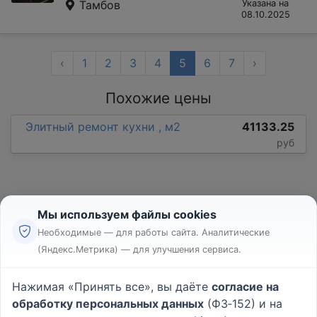
Тамбов
Указана на
08.10.2025
‹
1
2
3
4
5
6
7
›
Похожие цены
Элитный ремонт кухни , м2
41133.25
руб
Мы используем файлы cookies
Необходимые — для работы сайта. Аналитические
(Яндекс.Метрика) — для улучшения сервиса.
Реклама
Правила
Нажимая «Принять все», вы даёте
согласие на
Пользовательское соглашение
обработку персональных данных
(ФЗ‑152) и на
Политика конфиденциальности