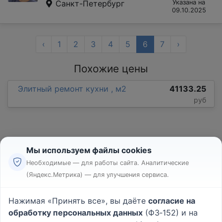
Санкт-Петербург
Указана на
09.10.2025
‹
1
2
3
4
5
6
7
›
Похожие цены
Элитный ремонт кухни , м2
41133.25
руб
Мы используем файлы cookies
Необходимые — для работы сайта. Аналитические
(Яндекс.Метрика) — для улучшения сервиса.
Реклама
Правила
Нажимая «Принять все», вы даёте
согласие на
Пользовательское соглашение
обработку персональных данных
(ФЗ‑152) и на
Политика конфиденциальности