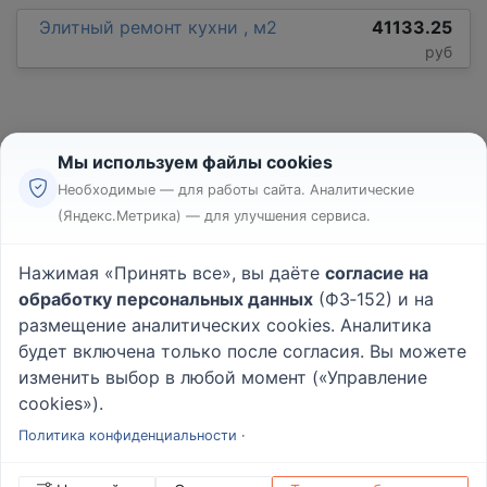
Элитный ремонт кухни , м2
41133.25
руб
Мы используем файлы cookies
Необходимые — для работы сайта. Аналитические
(Яндекс.Метрика) — для улучшения сервиса.
Реклама
Правила
Нажимая «Принять все», вы даёте
согласие на
Пользовательское соглашение
обработку персональных данных
(ФЗ‑152) и на
Политика конфиденциальности
размещение аналитических cookies. Аналитика
Вопрос - Ответ
|
О проекте
будет включена только после согласия. Вы можете
изменить выбор в любой момент («Управление
cookies»).
© 2026
Rabotniki.online
Политика конфиденциальности
·