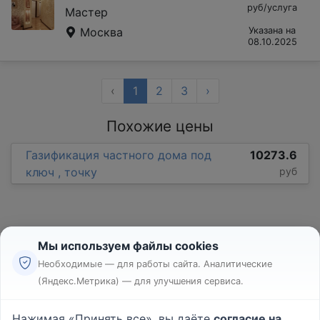
руб/услуга
Мастер
Москва
Указана на
08.10.2025
‹
1
2
3
›
Похожие цены
Газификация частного дома под
10273.6
ключ , точку
руб
Мы используем файлы cookies
Необходимые — для работы сайта. Аналитические
(Яндекс.Метрика) — для улучшения сервиса.
Реклама
Правила
Нажимая «Принять все», вы даёте
согласие на