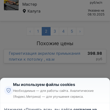
руб/м/п
Мастер
Калуга
Указана на
08.10.2025
‹
1
2
3
4
5
›
Похожие цены
Герметизация акрилом примыкания
398.98
плитки к потолку , кв.м
руб
Мы используем файлы cookies
Необходимые — для работы сайта. Аналитические
(Яндекс.Метрика) — для улучшения сервиса.
Реклама
Правила
Нажимая «Принять все», вы даёте
согласие на