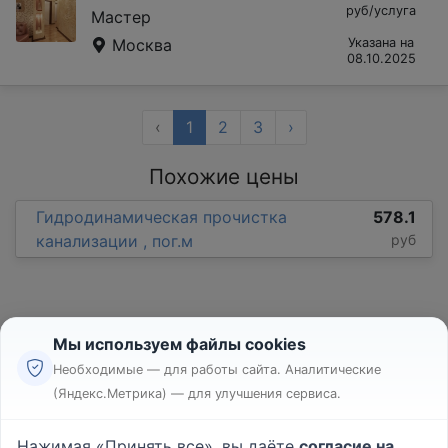
руб/услуга
Мастер
Москва
Указана на
08.10.2025
‹
1
2
3
›
Похожие цены
Гидродинамическая прочистка
578.1
канализации , пог.м
руб
Мы используем файлы cookies
Необходимые — для работы сайта. Аналитические
(Яндекс.Метрика) — для улучшения сервиса.
Реклама
Правила
Нажимая «Принять все», вы даёте
согласие на