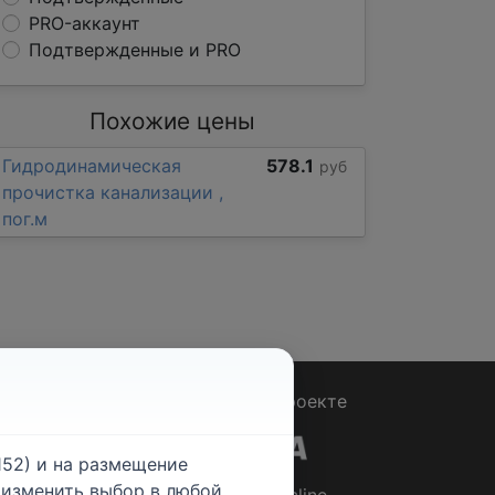
PRO-аккаунт
Подтвержденные и PRO
Похожие цены
Гидродинамическая
578.1
руб
прочистка канализации ,
пог.м
Вопрос - Ответ
|
О проекте
52) и на размещение
е изменить выбор в любой