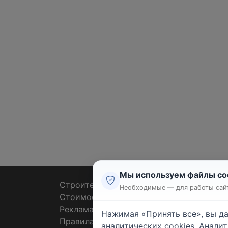
Мы используем файлы co
Строительные тендеры
Ремон
Необходимые — для работы сайт
Стоимость работ
Плит
Реклама
Штук
Нажимая «Принять все», вы д
Правила
Покл
аналитических cookies. Анали