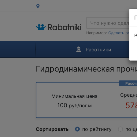
Например:
Сделать ремон
В
Работники
Гидродинамическая проч
Рассч
Средн
Минимальная цена
57
100
руб/пог.м
Сортировать
по рейтингу
по ц