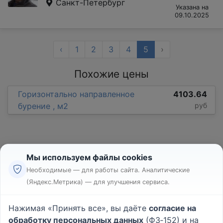
Санкт-Петербург
Указана на
09.10.2025
‹
1
2
3
4
5
›
Похожие цены
Горизонтально направленное
4103.64
бурение , м2
руб
Мы используем файлы cookies
Необходимые — для работы сайта. Аналитические
(Яндекс.Метрика) — для улучшения сервиса.
Реклама
Правила
Нажимая «Принять все», вы даёте
согласие на
Пользовательское соглашение
обработку персональных данных
(ФЗ‑152) и на