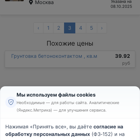
Москва
Указана на
08.10.2025
‹
1
2
3
4
5
›
Похожие цены
Грунтовка бетоноконтактом , кв.м
39.92
руб
Мы используем файлы cookies
Необходимые — для работы сайта. Аналитические
(Яндекс.Метрика) — для улучшения сервиса.
Реклама
Правила
Нажимая «Принять все», вы даёте
согласие на
Пользовательское соглашение
обработку персональных данных
(ФЗ‑152) и на
Политика конфиденциальности