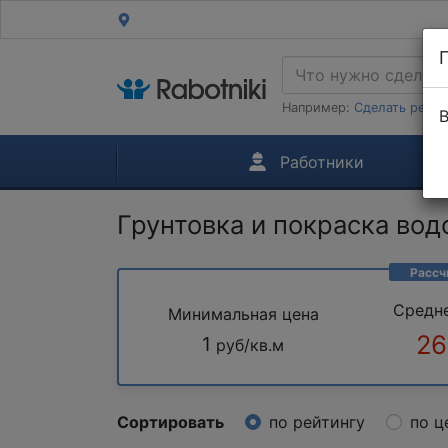
Например:
Сделать ремон
В
Работники
Грунтовка и покраска во
Рассч
Средн
Минимальная цена
26
1
руб/кв.м
Сортировать
по рейтингу
по ц