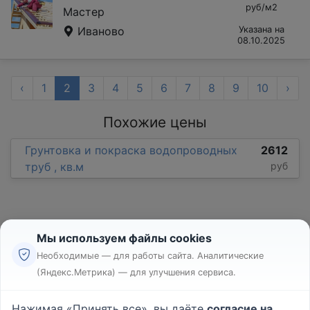
руб/м2
Мастер
Иваново
Указана на
08.10.2025
‹
1
2
3
4
5
6
7
8
9
10
›
Похожие цены
Грунтовка и покраска водопроводных
2612
труб , кв.м
руб
Мы используем файлы cookies
Необходимые — для работы сайта. Аналитические
(Яндекс.Метрика) — для улучшения сервиса.
Реклама
Правила
Нажимая «Принять все», вы даёте
согласие на