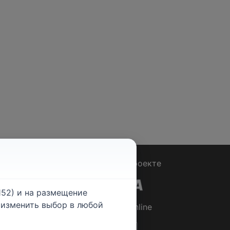
Вопрос - Ответ
|
О проекте
52) и на размещение
е изменить выбор в любой
© 2026
Rabotniki.online
ты