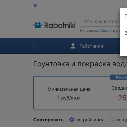
Например:
Сделать ремон
В
Работники
Грунтовка и покраска во
Рассч
Средн
Минимальная цена
26
1
руб/кв.м
Сортировать
по рейтингу
по ц