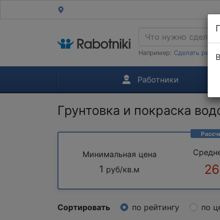
Например:
Сделать ремон
В
Работники
Грунтовка и покраска во
Рассч
Средн
Минимальная цена
26
1
руб/кв.м
Сортировать
по рейтингу
по ц