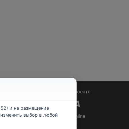
Вопрос - Ответ
|
О проекте
52) и на размещение
е изменить выбор в любой
© 2026
Rabotniki.online
ты