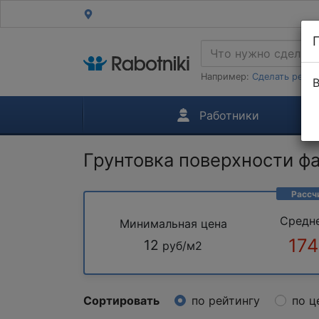
Например:
Сделать ремон
В
Работники
Грунтовка поверхности ф
Рассч
Средн
Минимальная цена
174
12
руб/м2
Сортировать
по рейтингу
по ц