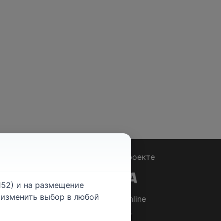
Вопрос - Ответ
|
О проекте
52) и на размещение
е изменить выбор в любой
© 2026
Rabotniki.online
ты