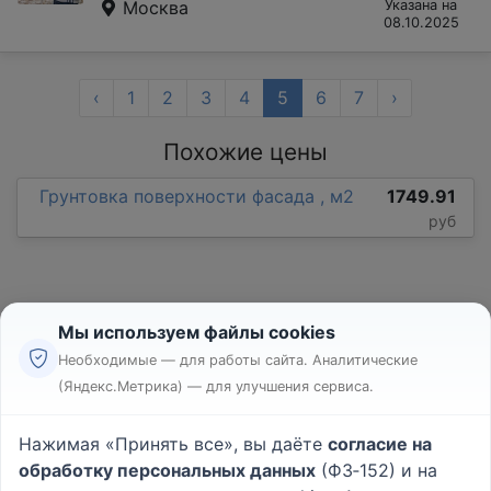
Москва
Указана на
08.10.2025
‹
1
2
3
4
5
6
7
›
Похожие цены
Грунтовка поверхности фасада , м2
1749.91
руб
Мы используем файлы cookies
Необходимые — для работы сайта. Аналитические
(Яндекс.Метрика) — для улучшения сервиса.
Реклама
Правила
Нажимая «Принять все», вы даёте
согласие на
Пользовательское соглашение
обработку персональных данных
(ФЗ‑152) и на
Политика конфиденциальности