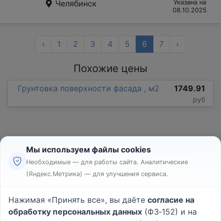
Челябинск
Указана на
08.10.2025
‹
1
2
3
4
5
6
7
›
Похожие цены
Грунтовка поверхности фасада , м2
1749.91
руб
Мы используем файлы cookies
Необходимые — для работы сайта. Аналитические
(Яндекс.Метрика) — для улучшения сервиса.
Реклама
Правила
Нажимая «Принять все», вы даёте
согласие на
Пользовательское соглашение
обработку персональных данных
(ФЗ‑152) и на
Политика конфиденциальности