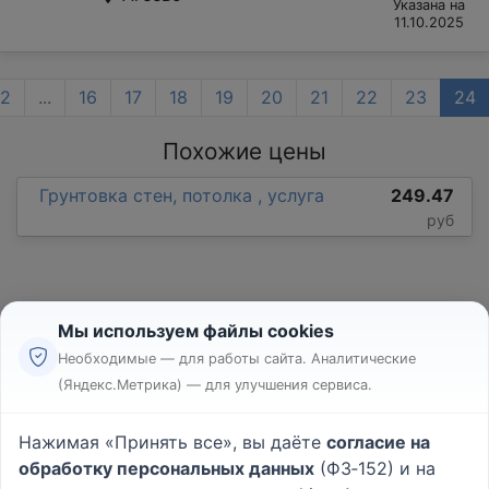
Указана на
11.10.2025
2
...
16
17
18
19
20
21
22
23
24
Похожие цены
Грунтовка стен, потолка , услуга
249.47
руб
Мы используем файлы cookies
Необходимые — для работы сайта. Аналитические
(Яндекс.Метрика) — для улучшения сервиса.
Реклама
Правила
Нажимая «Принять все», вы даёте
согласие на
Пользовательское соглашение
обработку персональных данных
(ФЗ‑152) и на
Политика конфиденциальности