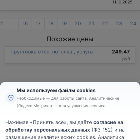
11.10.2025
2
...
16
17
18
19
20
21
22
23
24
Похожие цены
Грунтовка стен, потолка , услуга
249.47
руб
Мы используем файлы cookies
Необходимые — для работы сайта. Аналитические
(Яндекс.Метрика) — для улучшения сервиса.
Реклама
Правила
Нажимая «Принять все», вы даёте
согласие на
Пользовательское соглашение
обработку персональных данных
(ФЗ‑152) и на
Политика конфиденциальности
размещение аналитических cookies. Аналитика
Вопрос - Ответ
|
О проекте