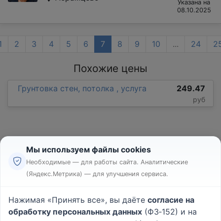
Указана на
08.10.2025
1
2
3
4
5
6
7
8
9
10
...
24
2
Похожие цены
Грунтовка стен, потолка , услуга
249.47
руб
Мы используем файлы cookies
Необходимые — для работы сайта. Аналитические
(Яндекс.Метрика) — для улучшения сервиса.
Реклама
Правила
Нажимая «Принять все», вы даёте
согласие на
Пользовательское соглашение
обработку персональных данных
(ФЗ‑152) и на
Политика конфиденциальности