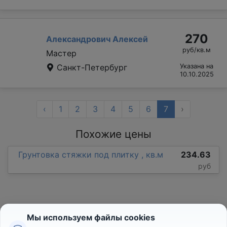
270
Александрович Алексей
руб/кв.м
Мастер
Санкт-Петербург
Указана на
10.10.2025
‹
1
2
3
4
5
6
7
›
Похожие цены
Грунтовка стяжки под плитку , кв.м
234.63
руб
Мы используем файлы cookies