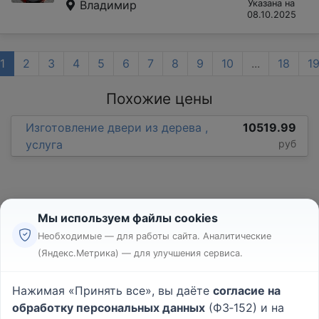
Владимир
Указана на
08.10.2025
1
2
3
4
5
6
7
8
9
10
...
18
1
Похожие цены
Изготовление двери из дерева ,
10519.99
услуга
руб
Мы используем файлы cookies
Необходимые — для работы сайта. Аналитические
(Яндекс.Метрика) — для улучшения сервиса.
Реклама
Правила
Нажимая «Принять все», вы даёте
согласие на
Пользовательское соглашение
обработку персональных данных
(ФЗ‑152) и на
Политика конфиденциальности