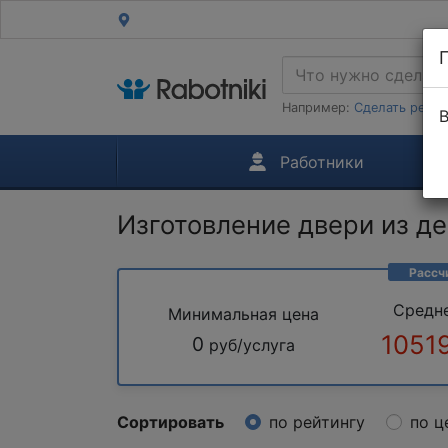
Например:
Сделать ремон
В
Работники
Изготовление двери из д
Рассч
Средн
Минимальная цена
1051
0
руб/услуга
Сортировать
по рейтингу
по ц