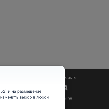
Вопрос - Ответ
|
О проекте
52) и на размещение
е изменить выбор в любой
© 2026
Rabotniki.online
ты