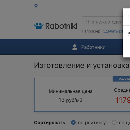
Например:
Сделать ремон
В
Работники
Изготовление и установка
Рассч
Средн
Минимальная цена
117
13
руб/м3
Сортировать
по рейтингу
по ц