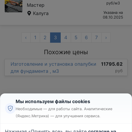
руб/м3
Мастер
Калуга
Указана на
08.10.2025
‹
1
2
3
4
5
6
7
›
Похожие цены
Изготовление и установка опалубки
11795.62
для фундамента , м3
руб
Мы используем файлы cookies
Необходимые — для работы сайта. Аналитические
(Яндекс.Метрика) — для улучшения сервиса.
Реклама
Правила
Нажимая «Принять все», вы даёте
согласие на