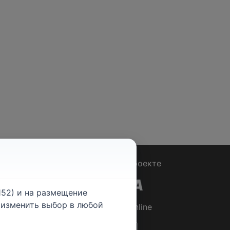
Вопрос - Ответ
|
О проекте
52) и на размещение
е изменить выбор в любой
© 2026
Rabotniki.online
ты