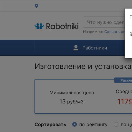
Например:
Сделать ремон
В
Работники
Изготовление и установка
Рассч
Средн
Минимальная цена
117
13
руб/м3
Сортировать
по рейтингу
по ц