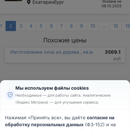
Екатеринбург
Указана на
08.10.2025
1
2
3
4
5
6
7
8
9
10
...
18
1
Похожие цены
Изготовление окна из дерева , кв.м
3569.1
руб
Мы используем файлы cookies
Необходимые — для работы сайта. Аналитические
(Яндекс.Метрика) — для улучшения сервиса.
Реклама
Правила
Нажимая «Принять все», вы даёте
согласие на
Пользовательское соглашение
обработку персональных данных
(ФЗ‑152) и на
Политика конфиденциальности