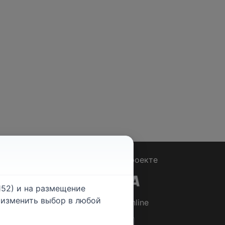
Вопрос - Ответ
|
О проекте
52) и на размещение
е изменить выбор в любой
© 2026
Rabotniki.online
ты