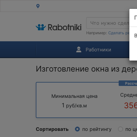
Например:
Сделать ремон
В
Работники
Изготовление окна из дер
Рассч
Средн
Минимальная цена
356
1
руб/кв.м
Сортировать
по рейтингу
по ц