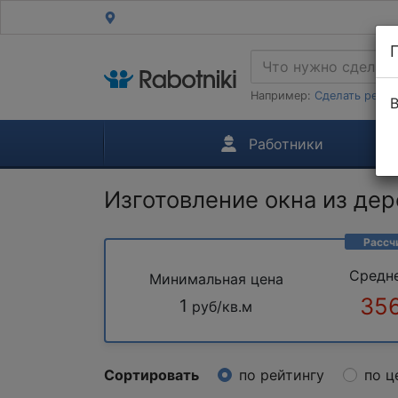
Например:
Сделать ремон
В
Работники
Изготовление окна из дер
Рассч
Средн
Минимальная цена
356
1
руб/кв.м
Сортировать
по рейтингу
по ц