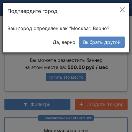
Подтвердите город
Изоляция труб
Ваш город определён как "Москва". Верно?
Да, верно
Выбрать другой
Партнер раздела
Вы можете разместить баннер
на этом месте за:
500.00 руб / мес
Купить это место
Фильтры
Создать тендер
Рассчитано на 08.08.2026
Минимальная цена