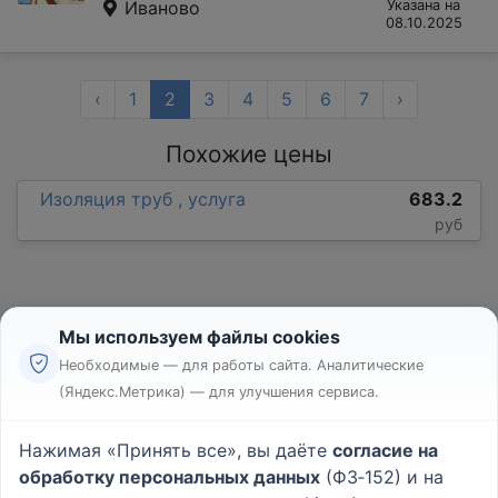
Иваново
Указана на
08.10.2025
‹
1
2
3
4
5
6
7
›
Похожие цены
Изоляция труб , услуга
683.2
руб
Мы используем файлы cookies
Необходимые — для работы сайта. Аналитические
(Яндекс.Метрика) — для улучшения сервиса.
Реклама
Правила
Нажимая «Принять все», вы даёте
согласие на
Пользовательское соглашение
обработку персональных данных
(ФЗ‑152) и на
Политика конфиденциальности