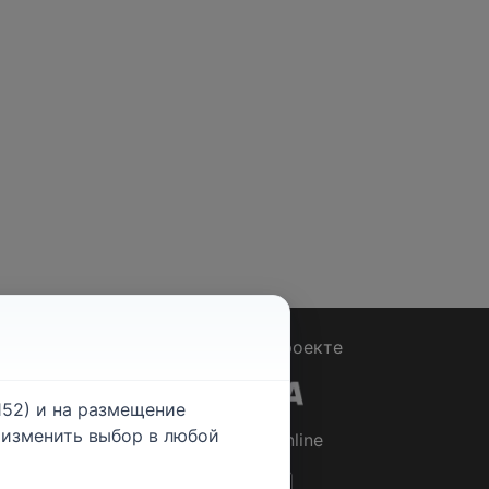
Вопрос - Ответ
|
О проекте
52) и на размещение
е изменить выбор в любой
© 2026
Rabotniki.online
ты