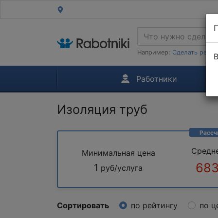
Например:
Сделать ремон
В
Работники
Изоляция труб
Рассч
Средн
Минимальная цена
683
1
руб/услуга
Сортировать
по рейтингу
по ц