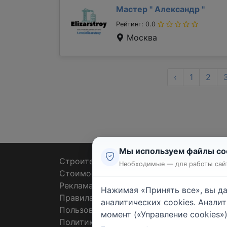
Мастер "
Александр
"
Рейтинг: 0.0
Москва
‹
1
2
Мы используем файлы co
Строительные тендеры
Ремон
Необходимые — для работы сайт
Стоимость работ
Плит
Реклама
Штук
Нажимая «Принять все», вы д
Правила
Покл
аналитических cookies. Анали
Пользовательское соглашение
Пото
момент («Управление cookies»)
Политика конфиденциальности
Санте