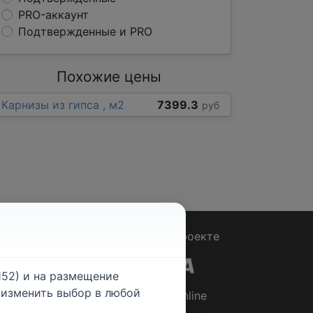
PRO-аккаунт
Подтвержденные и PRO
Похожие цены
Карнизы из гипса , м2
7399.3
руб
Вопрос - Ответ
|
О проекте
52) и на размещение
е изменить выбор в любой
© 2026
Rabotniki.online
ты