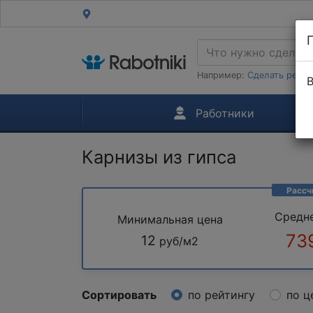
Например:
Сделать ремон
В
Работники
Карнизы из гипса
Рассч
Средн
Минимальная цена
73
12
руб/м2
Сортировать
по рейтингу
по ц