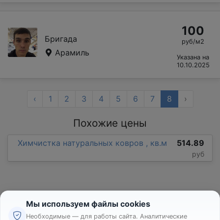
100
Бригада
руб/м2
Арамиль
Указана на
10.10.2025
‹
1
2
3
4
5
6
7
8
›
Похожие цены
Химчистка натуральных ковров , кв.м
514.89
руб
Мы используем файлы cookies
Необходимые — для работы сайта. Аналитические