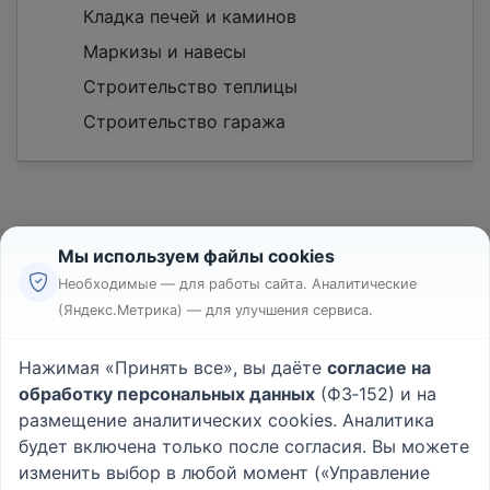
Кладка печей и каминов
Маркизы и навесы
Строительство теплицы
Строительство гаража
Мы используем файлы cookies
Необходимые — для работы сайта. Аналитические
(Яндекс.Метрика) — для улучшения сервиса.
Реклама
Правила
Нажимая «Принять все», вы даёте
согласие на
Пользовательское соглашение
обработку персональных данных
(ФЗ‑152) и на
Политика конфиденциальности
размещение аналитических cookies. Аналитика
Вопрос - Ответ
|
О проекте
будет включена только после согласия. Вы можете
изменить выбор в любой момент («Управление